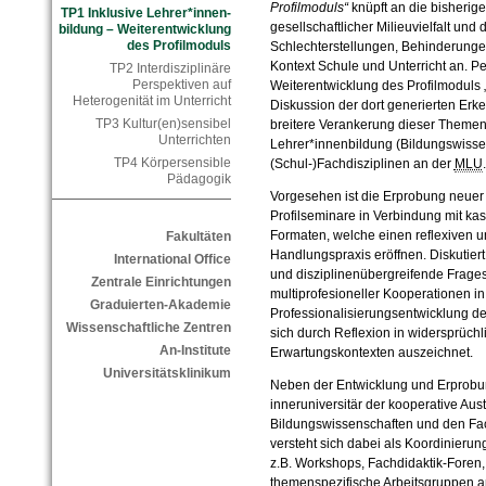
Profilmoduls“
knüpft an die bisherig
TP1 Inklusive Lehrer*innen-
gesellschaftlicher Milieuvielfalt un
bildung – Weiterentwicklung
des Profilmoduls
Schlechterstellungen, Behinderunge
Kontext Schule und Unterricht an. Pe
TP2 Interdisziplinäre
Perspektiven auf
Weiterentwicklung des Profilmoduls „
Heterogenität im Unterricht
Diskussion der dort generierten Erk
TP3 Kultur(en)sensibel
breitere Verankerung dieser Themenf
Unterrichten
Lehrer*innenbildung (Bildungswisse
TP4 Körpersensible
(Schul-)Fachdisziplinen an der
MLU
.
Pädagogik
Vorgesehen ist die Erprobung neuer 
Profilseminare in Verbindung mit kas
Formaten, welche einen reflexiven
Fakultäten
Handlungspraxis eröffnen. Diskutier
International Office
und disziplinenübergreifende Frages
Zentrale Einrichtungen
multiprofesioneller Kooperationen in
Graduierten-Akademie
Professionalisierungsentwicklung de
Wissenschaftliche Zentren
sich durch Reflexion in widersprüchl
An-Institute
Erwartungskontexten auszeichnet.
Universitätsklinikum
Neben der Entwicklung und Erprobu
inneruniversitär der kooperative Au
Bildungswissenschaften und den Fach
versteht sich dabei als Koordinierun
z.B. Workshops, Fachdidaktik-Foren
themenspezifische Arbeitsgruppen an