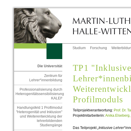
Studium
Forschung
Weiterbildu
TP1 "Inklusiv
Die Universität
Lehrer*innenb
Zentrum für
Lehrer*innenbildung
Weiterentwick
Professionalisierung durch
Heterogenitätssensibilisierung
Profilmoduls
KALEI²
Handlungsfeld 1 Profilmodul
Teilprojektverantwortung:
Prof. Dr. T
"Heterogenität und Inklusion"
Projektmitarbeiterin:
Anika.Elseberg,
und Weiterentwicklung der
lehrerbildenden
Studiengänge
Das Teilprojekt
„Inklusive Lehrer*in