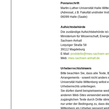
Postanschrift
Martin-Luther-Universität Halle-Witt
(Adressat, z.B. Fakultät und/oder Inst
06099 Halle (Saale)
Aufsichtsbehörde
Die zuständige Aufsichtsbehörde ist
Ministerium für Wissenschaft, Ener
Sachsen-Anhalt
Leipziger Straße 58
39112 Magdeburg
E-Mail:
poststelle@mwu.sachsen-anh
Web:
mwu.sachsen-anhalt.de
Urheberrechtshinweis
Bitte beachten Sie, dass alle Texte, 
Arrangements - soweit nicht anders er
Universität Halle-Wittenberg selbst 
Urheberrechts unterliegen.
Sie dürfen damit beispielsweise wed
anderen Web-Sites verwendet werde
zugänglichen Texte durch Dritte sti
nur unter der Bedingung zu, dass die
Wittenberg als Urheber genannt wird