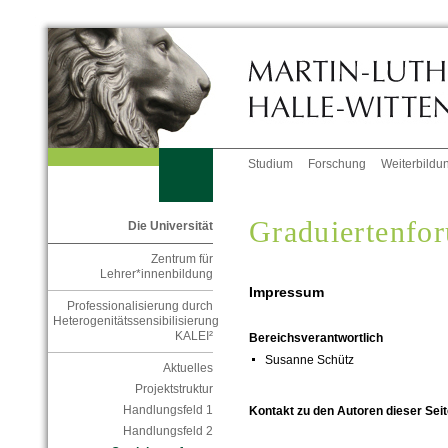
Studium
Forschung
Weiterbildu
Graduiertenfo
Die Universität
Zentrum für
Lehrer*innenbildung
Impressum
Professionalisierung durch
Heterogenitätssensibilisierung
KALEI²
Bereichsverantwortlich
Susanne Schütz
Aktuelles
Projektstruktur
Handlungsfeld 1
Kontakt zu den Autoren dieser Seit
Handlungsfeld 2